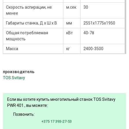
Скорость аспирации, не
м.сек
30
менее
Габариты станка, Д х Ш х В
мм
2551х1775х1950
Общая потребляемая
кВт
40-78
мощность
Масса
кг
2400-3500
производитель
TOS Svitavy
Если вы хотите купить многопильный станок TOS Svitavy
PWR 401 , вы можете:
Позвонить:
+375 17 393-27-53