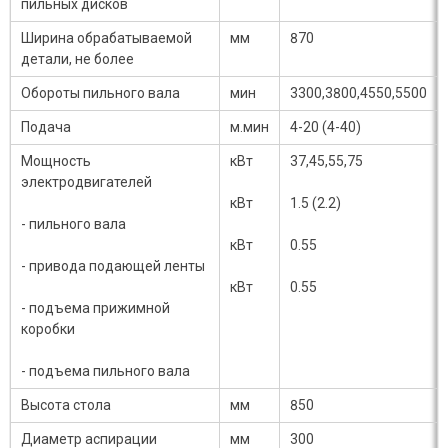
пильных дисков
Ширина обрабатываемой
мм
870
детали, не более
Обороты пильного вала
мин
3300,3800,4550,5500
Подача
м.мин
4-20 (4-40)
Мощность
кВт
37,45,55,75
электродвигателей
кВт
1.5 (2.2)
- пильного вала
кВт
0.55
- привода подающей ленты
кВт
0.55
- подъема прижимной
коробки
- подъема пильного вала
Высота стола
мм
850
Диаметр аспирации
мм
300