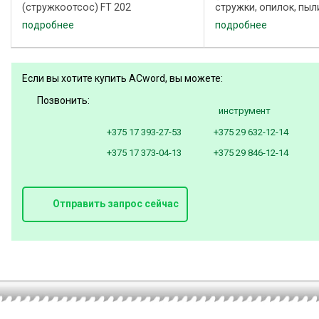
(стружкоотсос) FT 202
стружки, опилок, пыл
производства компании ACword
зон деревообрабат
подробнее
подробнее
(Чехия) применяется для удаления
станков, а также очи
стружки, опилок, пыли от рабочих
отобранного со стру
зон деревообрабатывающих
в рабочем помещении.
станков, а ...
Если вы хотите купить ACword, вы можете:
Позвонить:
инструмент
+375 17 393-27-53
+375 29 632-12-14
+375 17 373-04-13
+375 29 846-12-14
Отправить запрос сейчас