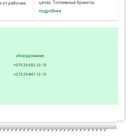
цехах. Топливные брикеты
и от рабочих
производятся из древесных
ывающих
подробнее
отходов влажностью от 8 до 15%
стки
(опилки, стружка, древесная пыль)
жкой воздуха
с помощью ...
 ...
оборудование
+375 29 632-12-15
+375 29 847-12-15