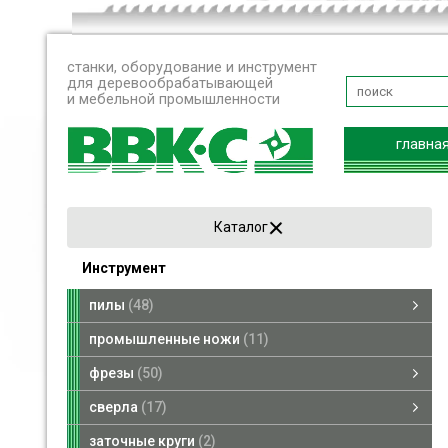
станки, оборудование и инструмент
для деревообрабатывающей
и мебельной промышленности
главна
Каталог
Инструмент
пилы
48
пилы дисковые
пилы рамные
пилы ленточные
промышленные ножи
11
фрезы
50
фрезы насадные
фрезы концевые
сверла
17
сверла по дереву
переходники для сверл
заточные круги
2