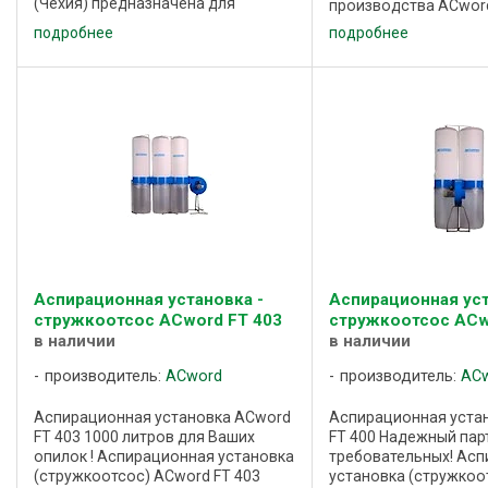
(Чехия) предназначена для
производства ACword
удаления отходов от
применяется для уда
подробнее
подробнее
обрабатывающих центров c ЧПУ,
стружки, опилок, пыл
раскроечных центров,
зон деревообрабат
широкополосных шлифовальных
станков, а также ...
станков, а также в ...
Аспирационная установка -
Аспирационная уст
стружкоотсос ACword FT 403
стружкоотсос ACw
в наличии
в наличии
производитель:
ACword
производитель:
AC
Аспирационная установка ACword
Аспирационная уста
FT 403 1000 литров для Ваших
FT 400 Надежный пар
опилок ! Аспирационная установка
требовательных! Ас
(стружкоотсос) ACword FT 403
установка (стружкоо