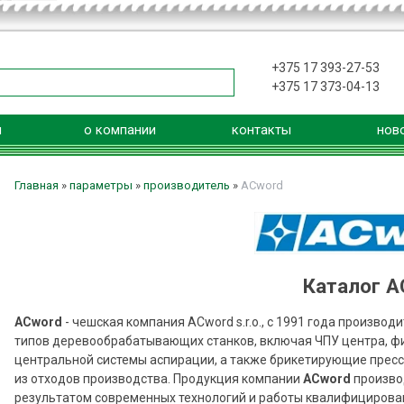
+375 17 393-27-53
+375 17 373-04-13
я
о компании
контакты
нов
Главная
»
параметры
»
производитель
»
ACword
Каталог A
ACword
- чешская компания ACword s.r.o., с 1991 года производ
типов деревообрабатывающих станков, включая ЧПУ центра, ф
центральной системы аспирации, а также брикетирующие прес
из отходов производства. Продукция компании
ACword
произво
результатом современных технологий и работы квалифицирова