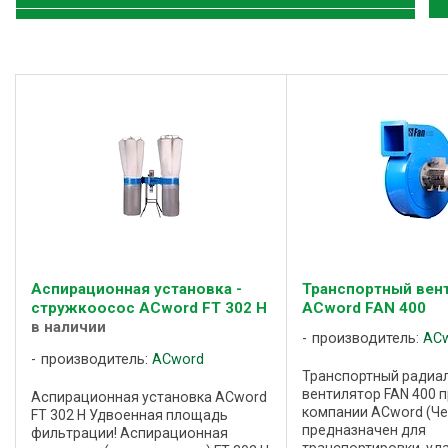
Аспирационная установка -
Транспортный вен
стружкоосос ACword FT 302 H
ACword FAN 400
в наличии
производитель:
AC
производитель:
ACword
Транспортный радиа
вентилятор FAN 400 
Аспирационная установка ACword
компании ACword (Че
FT 302 H Удвоенная площадь
предназначен для
фильтрации! Аспирационная