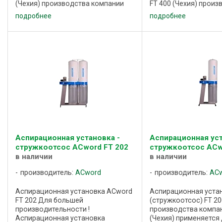
(Чехия) производства компании
FT 400 (Чехия) произ
ACword (Чехия) применяется для
компании ACword (Че
подробнее
подробнее
удаления стружки, опилок, пыли от
применяется для уда
рабочих зон
стружки, опилок, пыл
деревообрабатывающих ...
зон ...
Аспирационная установка -
Аспирационная уст
стружкоотсос ACword FT 202
стружкоотсос ACw
в наличии
в наличии
производитель:
ACword
производитель:
AC
Аспирационная установка ACword
Аспирационная уста
FT 202 Для большей
(стружкоотсос) FT 20
производительности !
производства компа
Аспирационная установка
(Чехия) применяется