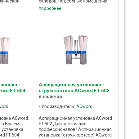
ллической
складов, подсобных помещений
промышленных предприятий, в том
подробнее
бработке
числе деревообрабатывающей,
 конструкции
сельскохозяйственной,
R100 и в тоже
продовольственной и прочей ...
ановка -
Аспирационная установка -
ord FT 504
стружкоотсос ACword FT 502
в наличии
word
производитель:
ACword
новка ACword
Аспирационная установка ACword
л в Вашем
FT 502 Для настоящих
я установка
профессионалов ! Аспирационная
rd FT 504
установка (стружкоотсос) ACword