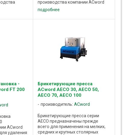
водства
производства компании ACword
хия)
(Чехия) применяется для удаления
подробнее
ления
стружки, опилок, пыли от рабочих
и от рабочих
зон деревообрабатывающих
станков, а ...
ановка -
Брикетирующие пресса
ord FT 200
ACword AECO 30, AECO 50,
AECO 70, AECO 100
производитель:
ACword
word
Брикетирующие пресса серии
новка
AECO предназначены прежде
0
всего для применения на мелких,
нии ACword
средних и крупных столярных
 для удаления