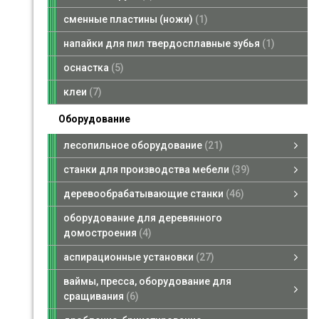
сменные пластины (ножи)
1
напайки для пил твердосплавные зубья
1
оснастка
5
клеи
7
Оборудование
лесопильное оборудование
21
лесопильное оборудование
брусующие станки
пилорамы ленточные
кромкообрезные станки
многопильные станки
смотреть все
станки для производства мебели
39
станки для производства мебели
форматно-раскроечные станки
кромкооблицовочные станки
сверлильно-присадочные станки
фрезерные станки для снятия свесов
смотреть все
деревообрабатывающие станки
46
деревообрабатывающие станки
четырехсторонние станки
рейсмусовые станки
торцовочные станки
сверлильно-пазовальные станки
шлифовальные станки
фуговальные станки
шипорезные станки
ленточнопильные станки вертикальные
комбинированные станки
фрезерные станки
смотреть все
оборудование для деревянного
домостроения
4
аспирационные установки
27
аспирационные установки
аспирационные установки, стружкоотсосы
промышленные пылесосы, металлотделители
запасные части для аспирационных установок
транспортные вентиляторы
смотреть все
ваймы, пресса, оборудование для
сращивания
6
ваймы, пресса, оборудование для сращивания
ваймы гидравлические
смотреть все