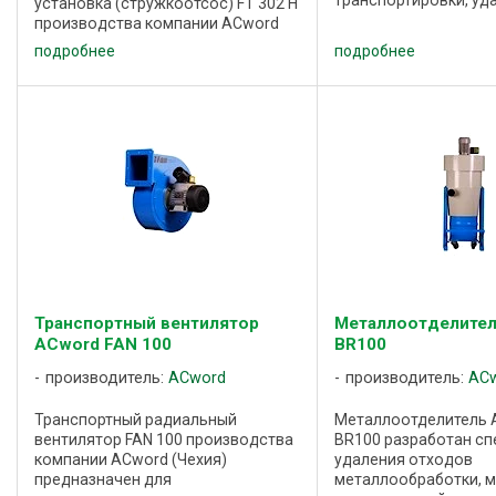
транспортировки, уд
установка (стружкоотсос) FT 302 Н
воздуха, а также воз
производства компании ACword
содержанием пыли, о
(Чехия) применяется для удаления
подробнее
подробнее
стружки и иных отхо
стружки, опилок, пыли от рабочих
промышленного прои
зон деревообрабатывающих
Производительный ...
станков, а ...
Транспортный вентилятор
Металлоотделите
ACword FAN 100
BR100
производитель:
ACword
производитель:
AC
Транспортный радиальный
Металлоотделитель
вентилятор FAN 100 производства
BR100 разработан сп
компании ACword (Чехия)
удаления отходов
предназначен для
металлообработки, 