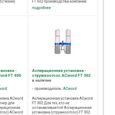
 (Чехия)
FT 502 производства компании
ления
ACword (Чехия) применяется для
подробнее
и от рабочих
удаления стружки, опилок, пыли от
ывающих
рабочих зон
деревообрабатывающих ...
ановка -
Аспирационная установка -
ord FT 400
стружкоотсос ACword FT 302
в наличии
word
производитель:
ACword
новка ACword
Аспирационная установка ACword
тнер для
FT 302 Для тех, кто не
пирационная
останавливается! Аспирационная
тсос) ACword
установка (стружкоотсос) FT 302