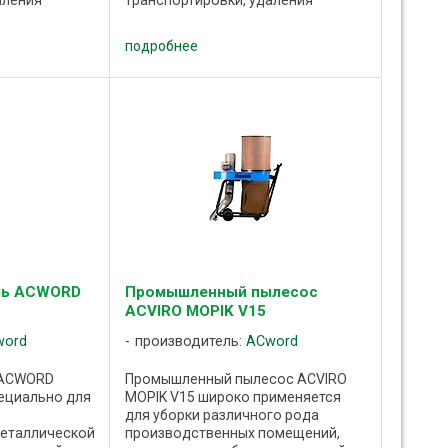
аления
транспортировки, удаления
духа с
воздуха, а также воздуха с
пилок,
содержанием пыли, опилок,
подробнее
дов
стружки и иных отходов
зводства.
промышленного производства.
Радиальный ...
ль ACWORD
Промышленный пылесос
ACVIRO MOPIK V15
word
производитель:
ACword
 ACWORD
Промышленный пылесос ACVIRO
ециально для
MOPIK V15 широко применяется
для уборки различного рода
металлической
производственных помещений,