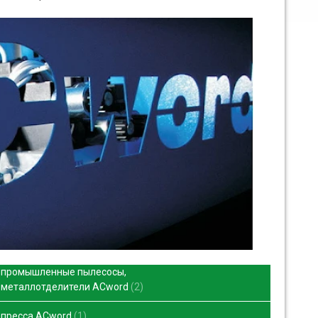
промышленные пылесосы,
металлотделители ACword
2
пресса ACword
1