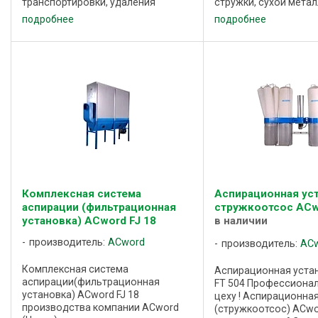
транспортировки, удаления
стружки, сухой мета
воздуха, а также воздуха с
пыли и иных отходов
подробнее
подробнее
содержанием пыли, опилок,
образующихся при о
стружки и иных отходов
металлов. Массивная
промышленного производства.
металлоотделителя B
Радиальный вентилятор ...
...
Комплексная система
Аспирационная уст
аспирации (фильтрационная
стружкоотсос ACw
установка) ACword FJ 18
в наличии
производитель:
ACword
производитель:
AC
Комплексная система
Аспирационная уста
аспирации(фильтрационная
FT 504 Профессиона
установка) ACword FJ 18
цеху ! Аспирационна
производства компании ACword
(стружкоотсос) ACwo