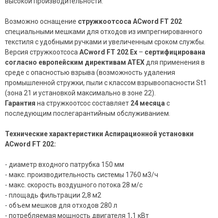
высокой производительности.
Возможно оснащение
стружкоотсоса ACword FT 202
специальными мешками для отходов из импрегнированного
текстиля с удобными ручками и увеличенным сроком службы.
Версия стружкоотсоса
ACword FT 202 Ex
–
сертифицирована
согласно
европейским директивам ATEX
для применения в
среде с опасностью взрыва (возможность удаления
промышленной стружки, пыли с классом взрывоопасности St1
(зона 21 и установкой максимально в зоне 22).
Гарантия
на стружкоотсос составляет
24 месяца
с
последующим послегарантийным обслуживанием.
Технические характеристики Аспирационной установки
ACword FT 202:
- диаметр входного патрубка 150 мм
- макс. производительность системы 1760 м3/ч
- макс. скорость воздушного потока 28 м/с
- площадь фильтрации 2,8 м2
- объем мешков для отходов 280 л
- потребляемая мощность двигателя 1,1 кВт