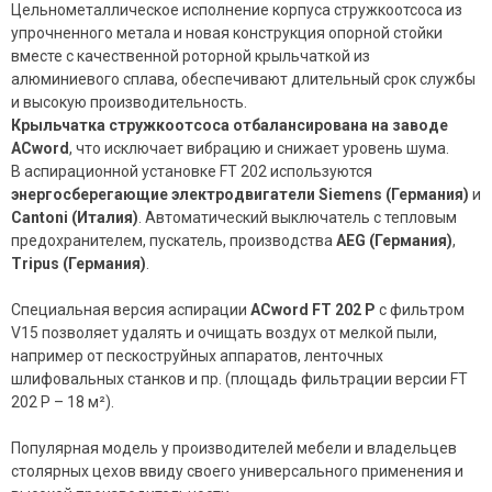
Цельнометаллическое исполнение корпуса стружкоотсоса из
упрочненного метала и новая конструкция опорной стойки
вместе с качественной роторной крыльчаткой из
алюминиевого сплава, обеспечивают длительный срок службы
и высокую производительность.
Крыльчатка стружкоотсоса отбалансирована на заводе
ACword
, что исключает вибрацию и снижает уровень шума.
В аспирационной установке FT 202 используются
энергосберегающие электродвигатели
Siemens (Германия)
и
Cantoni (Италия)
. Автоматический выключатель с тепловым
предохранителем, пускатель, производства
AEG (Германия)
,
Tripus (Германия)
.
Специальная версия аспирации
ACword FT 202 P
с фильтром
V15 позволяет удалять и очищать воздух от мелкой пыли,
например от пескоструйных аппаратов, ленточных
шлифовальных станков и пр. (площадь фильтрации версии FT
202 P – 18 м²).
Популярная модель у производителей мебели и владельцев
столярных цехов ввиду своего универсального применения и