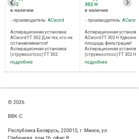
302
302 H
в наличии
в наличии
производитель:
ACword
производитель:
ACword
Аспирационная установка
Аспирационная установк
ACword FT 302 Для тех, кто не
ACword FT 302 H Удвоенн
останавливается!
площадь фильтрации!
Аспирационная установка
Аспирационная установк
,
(стружкоотсос) FT 302
(стружкоотсос) FT 302 Н
производства компании
производства компании
подробнее
подробнее
ACword (Чехия) применяется
ACword (Чехия) применяе
для удаления стружки, опилок,
для удаления стружки, оп
пыли от рабочих зон
пыли от рабочих зон
деревообрабатывающих
деревообрабатывающих
станков, а ...
станков, а ...
©
2026
ВВК-С
Республика Беларусь, 220015, г. Минск, ул.
Стебенева, дом 16, офис 8