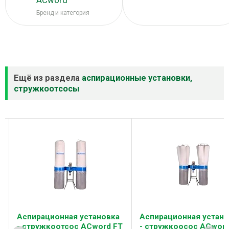
ACword
Бренд и категория
Ещё из раздела
аспирационные установки,
стружкоотсосы
Аспирационная установка
Аспирационная устано
- стружкоотсос ACword FT
- стружкоосос ACword