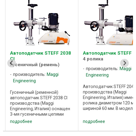
Автоподатчик STEFF 2038
Автоподатчик STEFF 2
CI
4 ролика
Гусеничный (ремень)
производитель:
Maggi
производитель:
Maggi
Engineering
Engineering
Автоподатчик STEFF 204
производства (Maggi
Гусеничный (ременной)
Engineering, Италия) имее
автоподатчик STEFF 2038 CI
ролика диаметром 120 мм
производства (Maggi
шириной 60 мм. В модели
Engineering, Италия) оснащен
автоподатчика STEFF 204
3-мя гусеничными цепями
имеется возможность
(ремнями). Гусеница
подробнее
подробнее
регулировки скорости (4
перемещаются с помощью 3-х
скорости подачи, вперед
алюминиевых роликов
назад). 2 скорости
(шкивов) с тремя пазами,