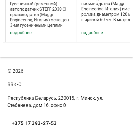
производства (Maggi
Гусеничный (ременной)
Engineering, Италия) имее
автоподатчик STEFF 2038 CI
ролика диаметром 120 мм
производства (Maggi
шириной 60 мм. В модели
Engineering, Италия) оснащен
автоподатчика STEFF 204
3-мя гусеничными цепями
имеется возможность
(ремнями). Гусеница
подробнее
подробнее
регулировки скорости (4
перемещаются с помощью 3-х
скорости подачи, вперед
алюминиевых роликов
назад). 2 скорости
(шкивов) с тремя пазами,
достигаются ...
диаметром 80 мм и шириной
60 мм. В ...
©
2026
ВВК-С
Республика Беларусь, 220015, г. Минск, ул.
Стебенева, дом 16, офис 8
+375 17 393-27-53