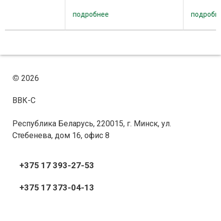
кромок прямо и
элементов с использова
криволинейных мебельных
термоплавкого клея, пле
подробнее
подробнее
элементов с использованием
из рулона, в том числе ПВ
термоплавкого клея, пленкой
Кромкооблицовочный ст
из рулона, в том числе ПВХ.
Q3 ...
…
Управление ...
©
2026
ВВК-С
Республика Беларусь, 220015, г. Минск, ул.
Стебенева, дом 16, офис 8
+375 17 393-27-53
+375 17 373-04-13