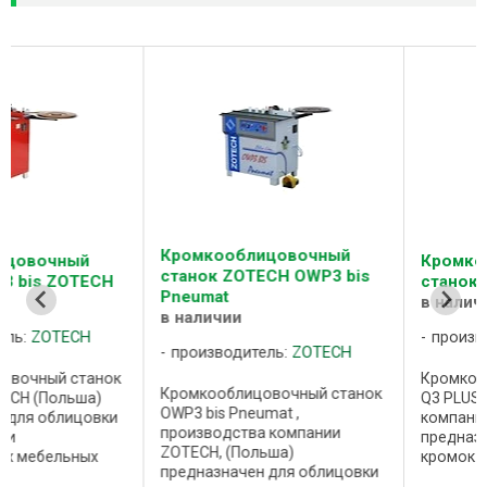
Кромкооблицовочный
Кромкооблицовочный
станок ZOTECH OWP3 bis
станок ZOTECH Q3 PL
Pneumat
в наличии
в наличии
производитель:
ZOTEC
производитель:
ZOTECH
Кромкооблицовочный ст
Кромкооблицовочный станок
Q3 PLUS производства
OWP3 bis Pneumat ,
компании ZOTECH (Польш
производства компании
предназначен для облиц
ZOTECH, (Польша)
кромок прямо и
предназначен для облицовки
криволинейных мебельн