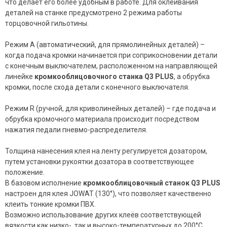
что делает его более удобным в работе. Для оклеивания
деталей на станке предусмотрено 2 режима работы
торцовочной гильотины.
Режим A (автоматический, для прямолинейных деталей) –
когда подача кромки начинается при соприкосновении детали
с конечным выключателем, расположенном на направляющей
линейке
кромкооблицовочного станка Q3 PLUS
, а обрубка
кромки, после схода детали с конечного выключателя.
Режим R (ручной, для криволинейных деталей) – где подача и
обрубка кромочного материала происходит посредством
нажатия педали пневмо-распределителя.
Толщина нанесения клея на ленту регулируется дозатором,
путем установки рукоятки дозатора в соответствующее
положение.
В базовом исполнение
кромкооблицовочный станок Q3 PLUS
настроен для клея JOWAT (130°), что позволяет качественно
клеить тонкие кромки ПВХ.
Возможно использование других клеёв соответствующей
вязкости как низко-, так и высоко-температурных до 200°С.