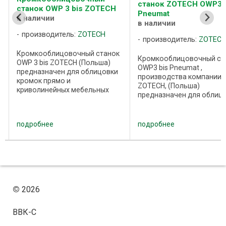
станок ZOTECH OWP3 
станок OWP 3 bis ZOTECH
Pneumat
в наличии
в наличии
производитель:
ZOTECH
производитель:
ZOTEC
Кромкооблицовочный станок
Кромкооблицовочный ст
OWP 3 bis ZOTECH (Польша)
OWP3 bis Pneumat ,
предназначен для облицовки
производства компании
кромок прямо и
ZOTECH, (Польша)
криволинейных мебельных
предназначен для облиц
элементов с использованием
кромок прямо и
термоплавкого клея, пленкой
криволинейных мебельн
из рулона, в том числе ПВХ.
элементов с использова
подробнее
подробнее
Для работы станка не
термоплавкого клея, пле
требуется сжатый воздух. ...
из рулона, в том числе ПВ
Управление ...
©
2026
ВВК-С