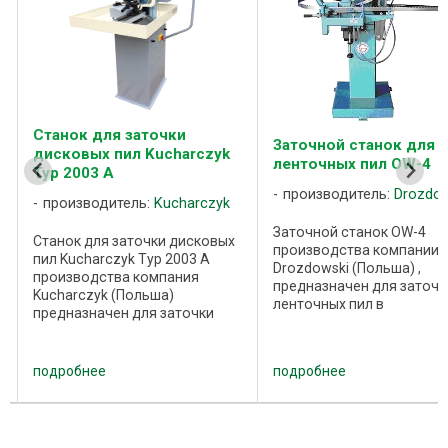
Станок для заточки
Заточной станок для
дисковых пил Kucharczyk
ленточных пил OW-4
Typ 2003 A
производитель:
Drozdow
производитель:
Kucharczyk
Заточной станок OW-4
Станок для заточки дисковых
производства компании
пил Kucharczyk Typ 2003 A
Drozdowski (Польша) ,
производства компания
предназначен для заточк
Kucharczyk (Польша)
ленточных пил в
предназначен для заточки
полуавтоматическом реж
дисковых пил диаметром от
Параметры зубьев меняю
100 до 600 мм. Заточка
вручную. По запросу
режущих зубьев дисковых пил
подробнее
подробнее
устанавливается электр
производится по передней и
программатор цикла.
задней грани, с ...
Шлифовальный круг ...