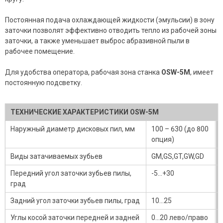
Постоянная подача охлаждающей жидкости (эмульсии) в зону
заточки позволят эффективно отводить тепло из рабочей зоны
заточки, а также уменьшает выброс абразивной пыли в
рабочее помещение.
Для удобства оператора, рабочая зона станка
OSW-5M
, имеет
постоянную подсветку.
ТЕХНИЧЕСКИЕ ХАРАКТЕРИСТИКИ OSW-5М
Наружный диаметр дисковых пил, мм
100 – 630 (до 800
опция)
Виды затачиваемых зубьев
GM,GS,GT,GW,GD
Передний угол заточки зубьев пилы,
-5...+30
град
Задний угол заточки зубьев пилы, град
10...25
Углы косой заточки передней и задней
0...20 лево/право