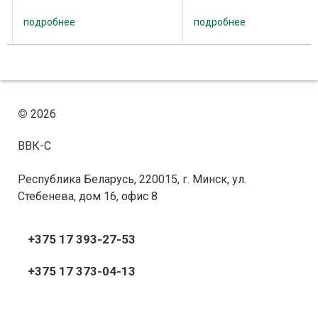
100 до 600 мм. Заточка
100 до 600 мм. Заточной
режущих зубьев дисковых пил
станок Typ 3000 A позво
подробнее
подробнее
производится по передней и
затачивать в автоматич
задней грани, с ...
режиме различные форм
зуба ...
©
2026
ВВК-С
Республика Беларусь, 220015, г. Минск, ул.
Стебенева, дом 16, офис 8
+375 17 393-27-53
+375 17 373-04-13