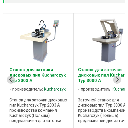
Станок для заточки
Станок для заточки
дисковых пил Kucharczyk
дисковых пил Kucharc
Typ 2003 A
Typ 3000 A
производитель:
Kucharczyk
производитель:
Kucharc
Станок для заточки дисковых
Заточной станок для
пил Kucharczyk Typ 2003 A
дисковых пил Typ 3000 A
производства компания
производства компании
Kucharczyk (Польша)
Kucharczyk (Польша)
предназначен для заточки
предназначен для заточк
дисковых пил диаметром от
дисковых пил диаметром