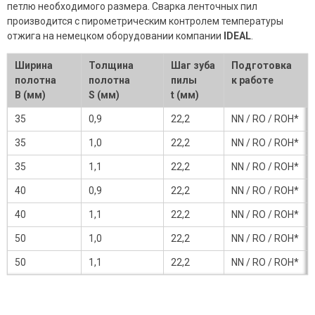
петлю необходимого размера. Сварка ленточных пил
производится с пирометрическим контролем температуры
отжига на немецком оборудовании компании
IDEAL
.
Ширина
Толщина
Шаг зуба
Подготовка
полотна
полотна
пилы
к работе
B (мм)
S (мм)
t (мм)
35
0,9
22,2
NN / RO / ROH*
35
1,0
22,2
NN / RO / ROH*
35
1,1
22,2
NN / RO / ROH*
40
0,9
22,2
NN / RO / ROH*
40
1,1
22,2
NN / RO / ROH*
50
1,0
22,2
NN / RO / ROH*
50
1,1
22,2
NN / RO / ROH*