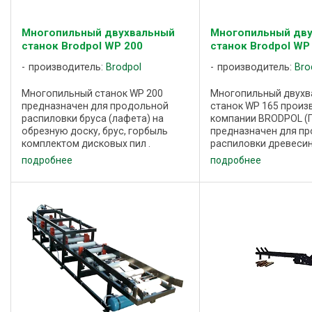
Многопильный двухвальный
Многопильный дв
станок Brodpol WP 200
станок Brodpol WP
производитель:
Brodpol
производитель:
Bro
Многопильный станок WP 200
Многопильный двухв
предназначен для продольной
станок WP 165 произ
распиловки бруса (лафета) на
компании BRODPOL (
обрезную доску, брус, горбыль
предназначен для п
комплектом дисковых пил .
распиловки древеси
Многопильный станок WP 200
пиломатериала, брус
подробнее
подробнее
оснащен двумя пильными
дисковых (циркулярн
независимыми валами. Мощность
доски и бруски. В м
основных двигателей, ...
станке WP 165 пиление