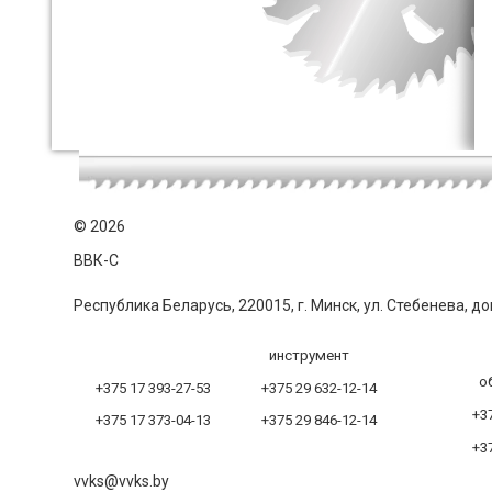
©
2026
ВВК-С
Республика Беларусь, 220015, г. Минск, ул. Стебенева, до
инструмент
о
+375 17 393-27-53
+375 29 632-12-14
+37
+375 17 373-04-13
+375 29 846-12-14
+37
vvks@vvks.by