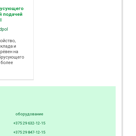
русующего
й подачей
l
dpol
ройство,
склада и
рёвен на
брусующего
 более
зовать его
,
матическую
...
оборудование
+375 29 632-12-15
+375 29 847-12-15