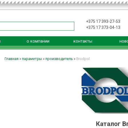
+375 17 393-27-53
+375 17 373-04-13
я
о компании
контакты
нов
Главная
»
параметры
»
производитель
»
Brodpol
Каталог B