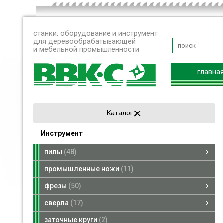
станки, оборудование и инструмент
для деревообрабатывающей
и мебельной промышленности
главна
Каталог
Инструмент
пилы
48
пилы дисковые
пилы рамные
пилы ленточные
промышленные ножи
11
фрезы
50
фрезы насадные
фрезы концевые
сверла
17
сверла по дереву
переходники для сверл
заточные круги
2