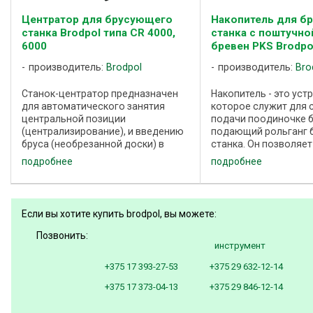
Центратор для брусующего
Накопитель для б
станка Brodpol типа CR 4000,
станка с поштучно
6000
бревен PKS Brodpo
производитель:
Brodpol
производитель:
Bro
Станок-центратор предназначен
Накопитель - это уст
для автоматического занятия
которое служит для 
центральной позиции
подачи поодиночке б
(централизирование), и введению
подающий рольганг 
бруса (необрезанной доски) в
станка. Он позволяет
многопильный (обрезной) станок.
рационально исполь
подробнее
подробнее
Материал, который перемещается
производительность
по роликам в соответствующем
обеспечивает систе
моменте поднятый и ...
подачу колод, а также 
Если вы хотите купить brodpol, вы можете:
Позвонить:
инструмент
+375 17 393-27-53
+375 29 632-12-14
+375 17 373-04-13
+375 29 846-12-14