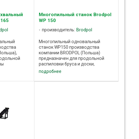
ухвальный
Многопильный станок Brodpol
 165
WP 150
dpol
производитель:
Brodpol
альный
Многопильный одновальный
водства
станок WP150 производства
Польша),
компании BRODPOL (Польша)
родольной
предназначен для продольной
ны
распиловки бруса и доски,
ьев набором
получения обрезного бруса, доски
подробнее
ых) пил на
заданных размеров из
ногопильном
необрезного пиломатериала.
 ...
Многопильный станок WP150
относится к ...