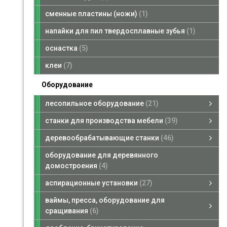
сменные пластины (ножи)
1
напайки для пил твердосплавные зубья
1
оснастка
5
клеи
7
Оборудование
лесопильное оборудование
21
лесопильное оборудование
брусующие станки
пилорамы ленточные
кромкообрезные станки
многопильные станки
смотреть все
станки для производства мебели
39
станки для производства мебели
форматно-раскроечные станки
кромкооблицовочные станки
сверлильно-присадочные станки
фрезерные станки для снятия свесов
смотреть все
деревообрабатывающие станки
46
деревообрабатывающие станки
четырехсторонние станки
рейсмусовые станки
торцовочные станки
сверлильно-пазовальные станки
шлифовальные станки
фуговальные станки
шипорезные станки
ленточнопильные станки вертикальные
комбинированные станки
фрезерные станки
смотреть все
оборудование для деревянного
домостроения
4
аспирационные установки
27
аспирационные установки
аспирационные установки, стружкоотсосы
промышленные пылесосы, металлотделители
запасные части для аспирационных установок
транспортные вентиляторы
смотреть все
ваймы, пресса, оборудование для
сращивания
6
ваймы, пресса, оборудование для сращивания
ваймы гидравлические
смотреть все