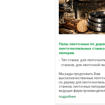
Пилы ленточные по дере
ленточнопильных станко
пилорам
Тип станка: для ленточно
станков, для ленточной п
Мы рады предложить Вам
высококачественные ленто
по дереву для ленточнопил
станков, ленточных пилорам
ведущих фирм производител
Ленточные пилы таких марок
подробнее
KORONET , GASS , PILANA, RO
прекрасно зарекомендовали с