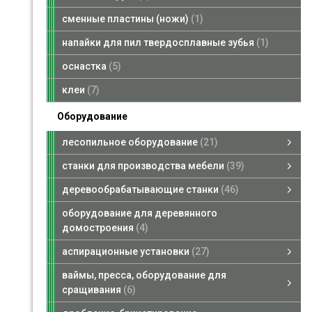
сменные пластины (ножи)
1
напайки для пил твердосплавные зубья
1
оснастка
5
клеи
7
Оборудование
лесопильное оборудование
21
лесопильное оборудование
брусующие станки
пилорамы ленточные
кромкообрезные станки
многопильные станки
смотреть все
станки для производства мебели
39
станки для производства мебели
форматно-раскроечные станки
кромкооблицовочные станки
сверлильно-присадочные станки
фрезерные станки для снятия свесов
смотреть все
деревообрабатывающие станки
46
деревообрабатывающие станки
четырехсторонние станки
рейсмусовые станки
торцовочные станки
сверлильно-пазовальные станки
шлифовальные станки
фуговальные станки
шипорезные станки
ленточнопильные станки вертикальные
комбинированные станки
фрезерные станки
смотреть все
оборудование для деревянного
домостроения
4
аспирационные установки
27
аспирационные установки
аспирационные установки, стружкоотсосы
промышленные пылесосы, металлотделители
запасные части для аспирационных установок
транспортные вентиляторы
смотреть все
ваймы, пресса, оборудование для
сращивания
6
ваймы, пресса, оборудование для сращивания
ваймы гидравлические
смотреть все