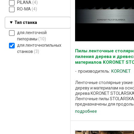
PILANA
4
RO-MA
4
Тип станка
для ленточной
пилорамы
10
для ленточнопильных
Пилы ленточные столярн
станков
3
пиления дерева и древе
материалов KORONET ST
производитель:
KORONET
Ленточные столярные узкие 
дереву и материалам на осн
дерева KORONET STOLARSKA
Ленточные пилы STOLARSKA
предназначены для продоль
поперечного и криволинейн
подробнее
пиления древесины различн
твердости, фанеры, ДСП, ДВП 