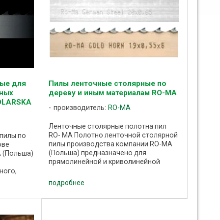
ые для
Пилы ленточные столярные по
сных
дереву и иным материалам RO-MA
OLARSKA
производитель:
RO-MA
Ленточные столярные полотна пил
RO- MA Полотно ленточной столярной
пилы по
пилы производства компании RO-MA
ове
(Польша) предназначено для
 (Польша)
прямолинейной и криволинейной
распиловки дерева, древесных
ного,
материалов, пластика и иных
ого
подробнее
аналогичных материалов на ...
ой
и иных ...