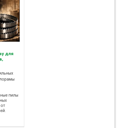
ву для
в,
пильных
илорамы
чные пилы
ьных
 от
ей.
 как
-MA
ебя на ...