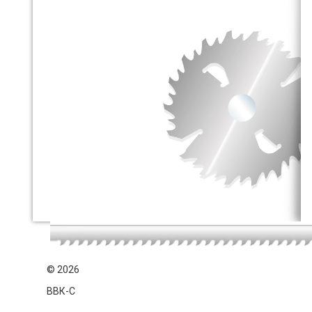
©
2026
ВВК-С