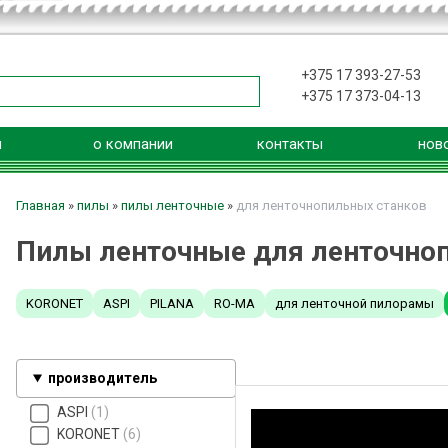
+375 17 393-27-53
+375 17 373-04-13
я
о компании
контакты
нов
Главная
»
пилы
»
пилы ленточные
»
для ленточнопильных станков
Пилы ленточные для ленточно
KORONET
ASPI
PILANA
RO-MA
для ленточной пилорамы
производитель
ASPI
1
KORONET
6