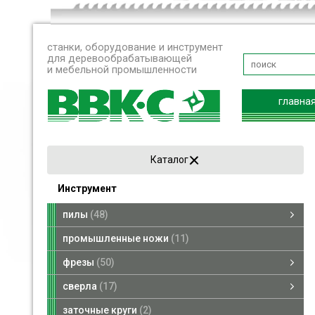
станки, оборудование и инструмент
для деревообрабатывающей
и мебельной промышленности
главна
Каталог
Инструмент
пилы
48
пилы дисковые
пилы рамные
пилы ленточные
промышленные ножи
11
фрезы
50
фрезы насадные
фрезы концевые
сверла
17
сверла по дереву
переходники для сверл
заточные круги
2