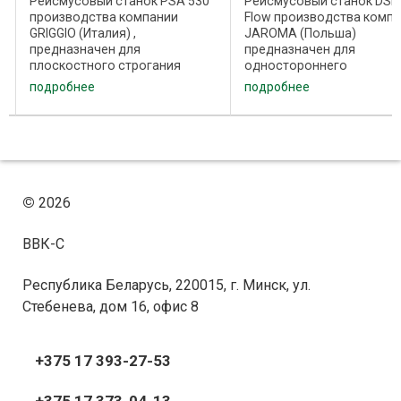
Рейсмусовый станок PSA 530
Рейсмусовый станок DSN
производства компании
Flow производства комп
GRIGGIO (Италия) ,
JAROMA (Польша)
предназначен для
предназначен для
плоскостного строгания
одностороннего
досок, брусков, щитов и иных
фрезерования плоскосте
подробнее
подробнее
деталей из дерева в заданный
деревянных досок, реек,
размер. Рейсмусовые станки
брусков до требуемой
серии PSA оснащаются
толщины. В основании
рабочим столом,
рейсмусового станка DS
выполненным из ...
жесткая станина и чугунны
©
2026
ВВК-С
Республика Беларусь, 220015, г. Минск, ул.
Стебенева, дом 16, офис 8
+375 17 393-27-53