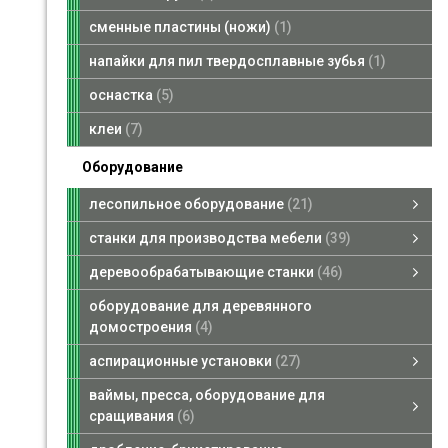
сменные пластины (ножи)
1
напайки для пил твердосплавные зубья
1
оснастка
5
клеи
7
Оборудование
лесопильное оборудование
21
лесопильное оборудование
брусующие станки
пилорамы ленточные
кромкообрезные станки
многопильные станки
смотреть все
станки для производства мебели
39
станки для производства мебели
форматно-раскроечные станки
кромкооблицовочные станки
сверлильно-присадочные станки
фрезерные станки для снятия свесов
смотреть все
деревообрабатывающие станки
46
деревообрабатывающие станки
четырехсторонние станки
рейсмусовые станки
торцовочные станки
сверлильно-пазовальные станки
шлифовальные станки
фуговальные станки
шипорезные станки
ленточнопильные станки вертикальные
комбинированные станки
фрезерные станки
смотреть все
оборудование для деревянного
домостроения
4
аспирационные установки
27
аспирационные установки
аспирационные установки, стружкоотсосы
промышленные пылесосы, металлотделители
запасные части для аспирационных установок
транспортные вентиляторы
смотреть все
ваймы, пресса, оборудование для
сращивания
6
ваймы, пресса, оборудование для сращивания
ваймы гидравлические
смотреть все