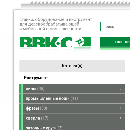
станки, оборудование и инструмент
для деревообрабатывающей
и мебельной промышленности
главна
Каталог
Инструмент
пилы
48
пилы дисковые
пилы рамные
пилы ленточные
промышленные ножи
11
фрезы
50
фрезы насадные
фрезы концевые
сверла
17
сверла по дереву
переходники для сверл
заточные круги
2