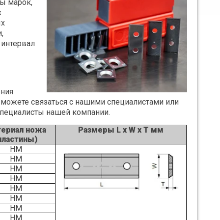
ы марок,
х
ых
,
 интервал
ения
 можете связаться с нашими специалистами или
 специалисты нашей компании.
ериал ножа
Размеры L x W x T мм
пластины)
НМ
НМ
НМ
НМ
НМ
НМ
НМ
НМ