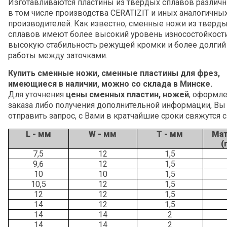
Изготавливаются пластины из твердых сплавов различн
в том числе производства
CERATIZIT
и иных аналогичны
производителей.
Как известно, сменные ножи из тверд
сплавов имеют более высокий уровень износостойкости
высокую стабильность режущей кромки и более долгий
работы между заточками.
Купить сменные ножи, сменные пластины для фрез,
имеющиеся в наличии, можно со склада в Минске.
Для уточнения
цены сменных пластин, ножей
, оформл
заказа либо получения дополнительной информации, Вы
отправить запрос, с Вами в кратчайшие сроки свяжутся
L
- мм
W
- мм
T
- мм
Мат
(
7,5
12
1,5
9,6
12
1,5
10
10
1,5
10,5
12
1,5
12
12
1,5
14
12
1,5
14
14
2
14
14
2