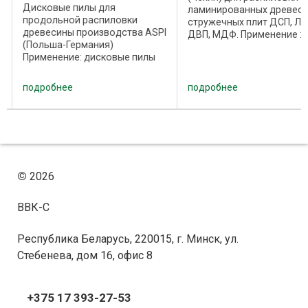
Дисковые пилы для
ламинированных древесн
продольной распиловки
стружечных плит ДСП, Л
древесины производства ASPI
ДВП, МДФ. Применение :
(Польша-Германия)
дисковые пилы производ
Применение: дисковые пилы
PILANA (Чехия) предназн
ASPI (Польша-Германия)
для продольного,
предназначены для
поперечного и смешанно
подробнее
подробнее
продольного пиления
раскроя, обработки по
древесины хвойных и
формату ...
лиственных пород различной
влажности Станок: дисковые
...
©
2026
ВВК-С
Республика Беларусь, 220015, г. Минск, ул.
Стебенева, дом 16, офис 8
+375 17 393-27-53