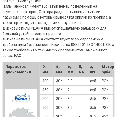
заточенными зубьями.
Пилы Ганнибал имеют зубчатый венец поделенный на
несколько секторов. Сектора разделены специальными
пазухами с помощью которых выводятся опилки из пропила, а
также происходит охлаждение корпуса пилы.
Дисковые пилы PILANA имеют специальную вальцовку для
большей устойчивости в пропиле.
Дисковые пилы PILANA соответствуют всем европейским
требованиям безопасности и качества ISO 9001, ISO 14001, CE, а
также требованиям технических регламентов Таможенного
союза EAC
Параметры
D,
d,
b,
B,
z,
Матери
дисковых пил
мм
мм
мм
мм
шт.
зуба
400
30*
3,0
-
8х5
РЗ*
450
30*
2,8
-
8х5
РЗ*
500
30*
3,0
-
8х5
РЗ*
500
30*
3,5
-
8х5
РЗ*
550
30*
3,0
-
8х5
РЗ*