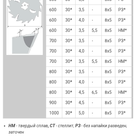
600
30*
3,5
-
8х5
РЗ*
600
30*
4,0
-
8х5
РЗ*
600
30*
3,5
5,5
8х5
HM*
700
30
*
3,5
-
8х5
РЗ*
700
30
*
4,0
-
8х5
РЗ*
700
30
*
3,5
5,5
8х5
HM*
800
30
*
3,5
-
8х5
РЗ*
800
30
*
4,0
-
8х5
РЗ*
800
30
*
4,5
6,5
8х5
HM*
900
30
*
4,5
-
8х5
РЗ*
1000
30
*
5,0
-
8х5
РЗ*
HM
- твердый сплав
, СТ
- стеллит,
РЗ
- без напайки разведен,
заточен