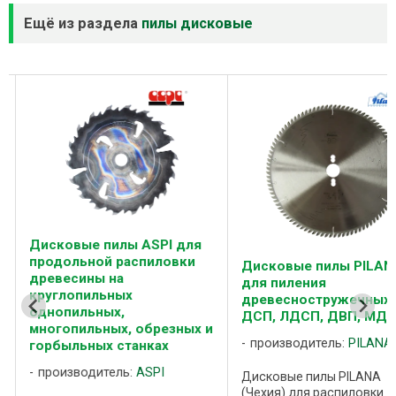
Ещё из раздела
пилы дисковые
Дисковые пилы ASPI для
продольной распиловки
Дисковые пилы PILAN
древесины на
для пиления
круглопильных
древесностружечных 
однопильных,
ДСП, ЛДСП, ДВП, МД
многопильных, обрезных и
производитель:
PILANA
горбыльных станках
производитель:
ASPI
Дисковые пилы PILANA
(Чехия) для распиловки