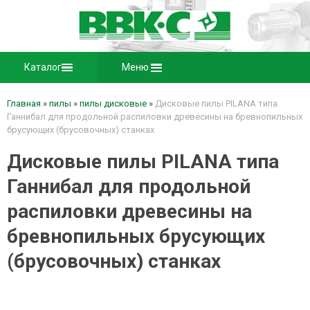
Каталог
Меню
Главная
»
пилы
»
пилы дисковые
»
Дисковые пилы PILANA типа
Ганнибал для продольной распиловки древесины на бревнопильных
брусующих (брусовочных) станках
Дисковые пилы PILANA типа
Ганнибал для продольной
распиловки древесины на
бревнопильных брусующих
(брусовочных) станках