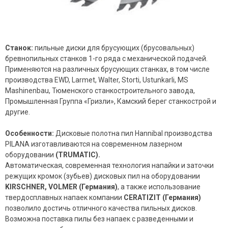
Станок:
пильные диски для брусующих (брусовальных)
бревнопильных станков 1-го ряда с механической подачей.
Применяются на различных брусующих станках, в том числе
производства EWD, Larmet, Walter, Storti, Ustunkarli, MS
Mashinenbau, Тюменского станкостроительного завода,
Промышленная Группа «Гризли», Камский берег станкострой и
другие.
Особенности:
Дисковые полотна пил Hannibal производства
PILANA изготавливаются на современном лазерном
оборудовании
(TRUMATIC).
Автоматическая, современная технология напайки и заточки
режущих кромок (зубьев) дисковых пил на оборудовании
KIRSCHNER, VOLMER (Германия)
, а также использование
твердосплавных напаек компании
CERATIZIT (Германия)
позволило достичь отличного качества пильных дисков.
Возможна поставка пилы без напаек с разведенными и