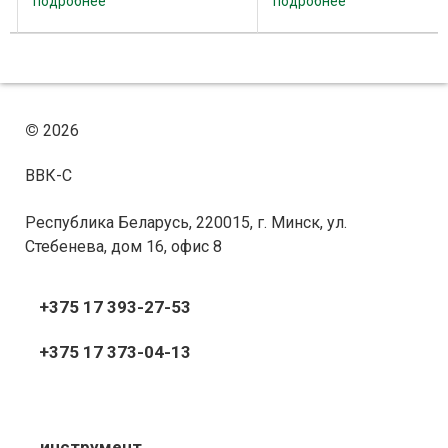
подробнее
подробнее
АБС, полиэфир, шпон.
Кромочный материал:
температура расплава 
пропитанная смолой бумага,
Оборудование: ...
ПВХ, полиэфир. Возможно
применение для приклеивания
...
©
2026
ВВК-С
Республика Беларусь, 220015, г. Минск, ул.
Стебенева, дом 16, офис 8
+375 17 393-27-53
+375 17 373-04-13
инструмент