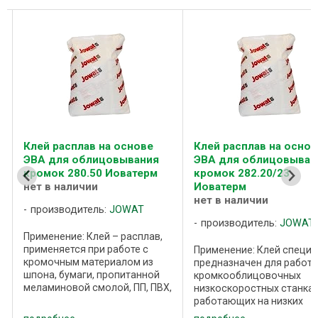
Клей расплав на основе
Клей расплав на ос
я
ЭВА для облицовывания
ЭВА для облицовы
м
кромок 282.20/23
кромок 282.30 Иов
Иоватерм
нет в наличии
нет в наличии
производитель:
JOW
производитель:
JOWAT
в,
П рименение: Клей сп
предназначен для раб
Применение: Клей специально
кромкооблицовочных
предназначен для работы на
й
низкоскоростных стан
кромкооблицовочных
ПВХ,
Кромочный материал:
низкоскоростных станках
пропитанная смолой
работающих на низких
декоративная бумага, 
температурах 120 – 150 ºС.