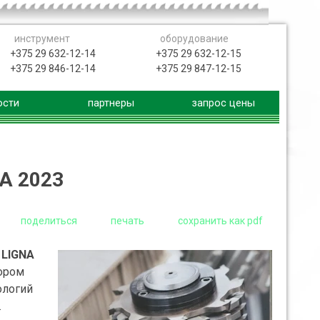
инструмент
оборудование
+375 29 632-12-14
+375 29 632-12-15
+375 29 846-12-14
+375 29 847-12-15
ости
партнеры
запрос цены
A 2023
поделиться
печать
сохранить как pdf
а
LIGNA
зором
ологий
.