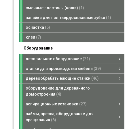
сменные пластины (ножи)
1
напайки для пил твердосплавные зубья
1
оснастка
5
клеи
7
Оборудование
лесопильное оборудование
21
лесопильное оборудование
брусующие станки
пилорамы ленточные
кромкообрезные станки
многопильные станки
смотреть все
станки для производства мебели
39
станки для производства мебели
форматно-раскроечные станки
кромкооблицовочные станки
сверлильно-присадочные станки
фрезерные станки для снятия свесов
смотреть все
деревообрабатывающие станки
46
деревообрабатывающие станки
четырехсторонние станки
рейсмусовые станки
торцовочные станки
сверлильно-пазовальные станки
шлифовальные станки
фуговальные станки
шипорезные станки
ленточнопильные станки вертикальные
комбинированные станки
фрезерные станки
смотреть все
оборудование для деревянного
домостроения
4
аспирационные установки
27
аспирационные установки
аспирационные установки, стружкоотсосы
промышленные пылесосы, металлотделители
запасные части для аспирационных установок
транспортные вентиляторы
смотреть все
ваймы, пресса, оборудование для
сращивания
6
ваймы, пресса, оборудование для сращивания
ваймы гидравлические
смотреть все