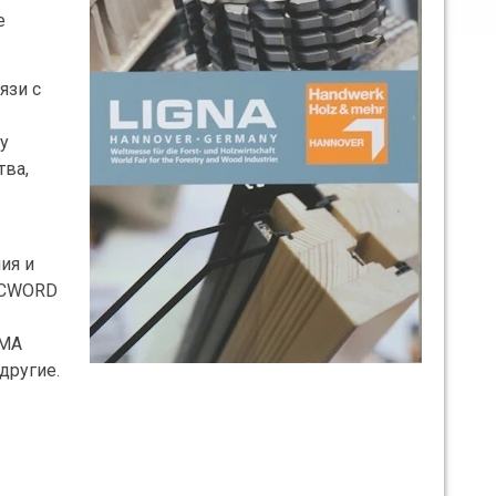
е
язи с
у
тва,
ия и
 ACWORD
EMA
другие.