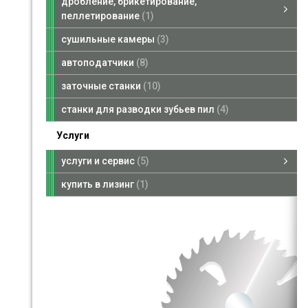
дробление, брикетирование,
пеллетирование
1
дробление, брикетирование, пеллетирование
дробилки для веток
смотреть все
сушильные камеры
3
автоподатчики
8
заточные станки
10
станки для разводки зубьев пил
4
Услуги
услуги и сервис
5
заточка дисковых пил
заточка ножей и сменных пластин
ремонт рамных, дисковых и ленточных пил
заточка фрез и сверл
сварка ленточных пил
купить в лизинг
1