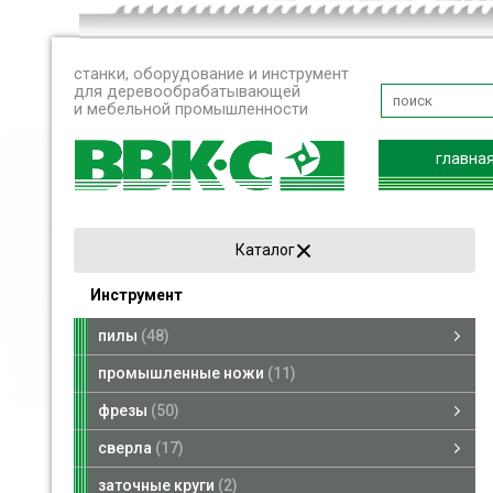
станки, оборудование и инструмент
для деревообрабатывающей
и мебельной промышленности
главна
Каталог
Инструмент
пилы
48
пилы дисковые
пилы рамные
пилы ленточные
промышленные ножи
11
фрезы
50
фрезы насадные
фрезы концевые
сверла
17
сверла по дереву
переходники для сверл
заточные круги
2